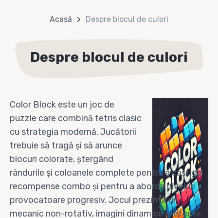
Acasă
Despre blocul de culori
Despre blocul de culori
Color Block este un joc de
puzzle care combină tetris clasic
cu strategia modernă. Jucătorii
trebuie să tragă și să arunce
blocuri colorate, ștergând
rândurile și coloanele complete pentru a câștiga
recompense combo și pentru a aborda niveluri
provocatoare progresiv. Jocul prezintă un
mecanic non-rotativ, imagini dinamice și efecte