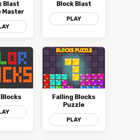
k Blast
Block Blast
e Master
PLAY
LAY
 Blocks
Falling Blocks
Puzzle
LAY
PLAY