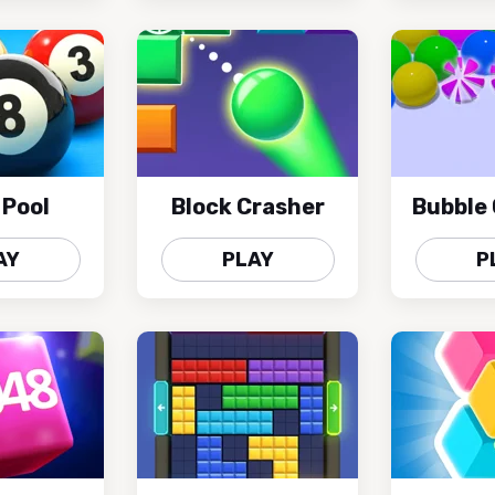
 Pool
Block Crasher
Bubble
AY
PLAY
P