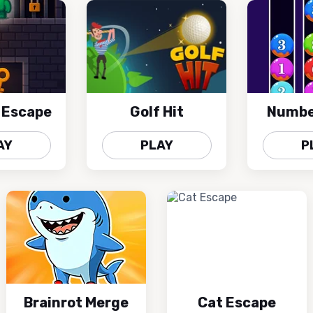
 Escape
Golf Hit
Numbe
AY
PLAY
P
Brainrot Merge
Cat Escape