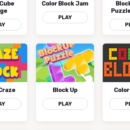
 Cube
Color Block Jam
Bloc
rge
Puzzl
PLAY
AY
P
Craze
Block Up
Color
AY
PLAY
P