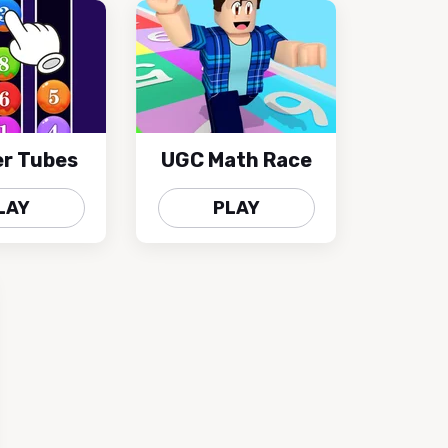
r Tubes
UGC Math Race
LAY
PLAY