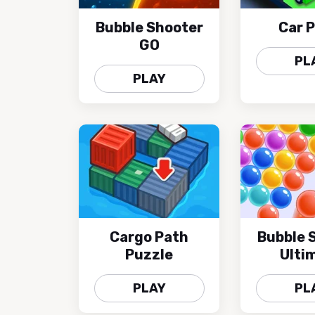
Bubble Shooter
Car P
GO
PL
PLAY
Cargo Path
Bubble 
Puzzle
Ulti
PLAY
PL