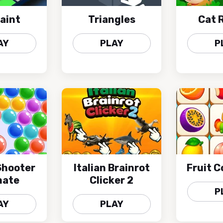
aint
Triangles
Cat 
AY
PLAY
P
Shooter
Italian Brainrot
Fruit 
mate
Clicker 2
P
AY
PLAY